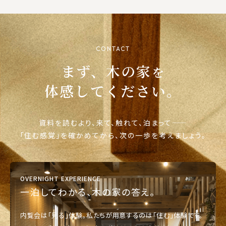
CONTACT
まず、木の家
を
体感してください。
資料を読むより、来て、触れて、泊まって——
「住む感覚」を確かめてから、次の一歩を考えましょう。
OVERNIGHT EXPERIENCE
一泊してわかる、木の家の答え。
内覧会は「見る」体験。私たちが用意するのは「住む」体験です。